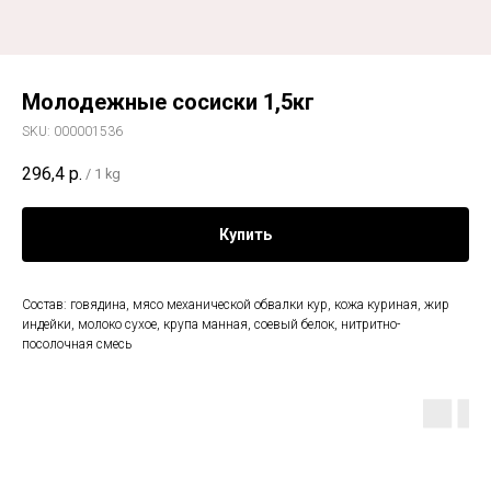
Молодежные сосиски 1,5кг
SKU:
000001536
296,4
р.
/
1 kg
Купить
Состав: говядина, мясо механической обвалки кур, кожа куриная, жир
индейки, молоко сухое, крупа манная, соевый белок, нитритно-
посолочная смесь